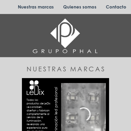
Nuestras marcas
Quienes somos
Contacto
NUESTRAS MARCAS
iluminación led profesional
Todos los
productos de LeDix
se conciben,
diseñan y fabrican
completamente al
servicio de la
iluminación,
revelando una
experiencia pura