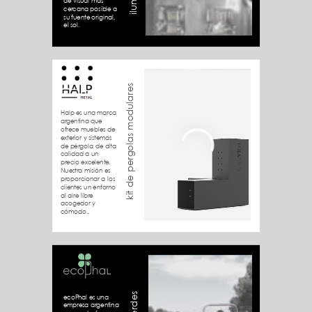
de visual mas
cercana posible a
su fuente original,
el sol.
kit de pergolas modulares
Halp es una marca
argentina que
ofrece muebles de
exterior y sistemas
de pérgola de alta
calidad a un
precio excelente.
Nuestra misión es
proporcionar a los
clientes un entorno
al aire libre
acogedor y
cómodo..
ecoPhal es una
empresa argentina